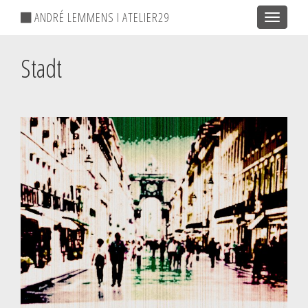
ANDRÉ LEMMENS I ATELIER29
Toggle
navigatio
Stadt