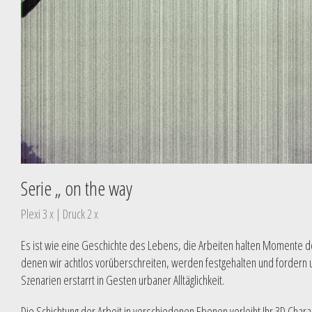
Serie „ on the way
Plexi 3 x | Druck 2 x
Es ist wie eine Geschichte des Lebens, die Arbeiten halten Momente de
denen wir achtlos vorüberschreiten, werden festgehalten und fordern
Szenarien erstarrt in Gesten urbaner Alltäglichkeit.
Die Schichtung der Arbeit in verschiedenen Ebenen verleiht Ihr 3D Chara