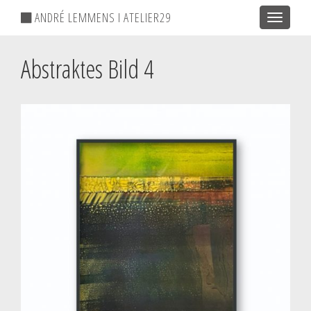
ANDRÉ LEMMENS I ATELIER29
Toggle
navigatio
Abstraktes Bild 4