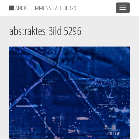
ANDRÉ LEMMENS I ATELIER29
Toggle
navigatio
abstraktes Bild 5296