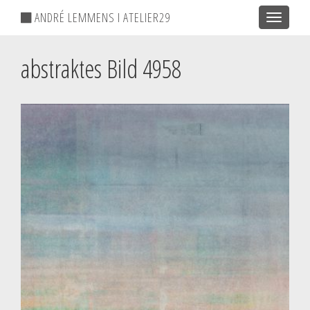
ANDRÉ LEMMENS I ATELIER29
Toggle
navigatio
abstraktes Bild 4958