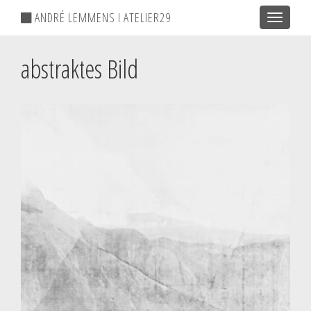
ANDRÉ LEMMENS I ATELIER29
Toggle
navigatio
abstraktes Bild